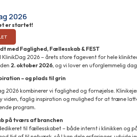
Dag 2026
et er startet!
LET
ldt med Faglighed, Fællesskab & FEST
il KlinikDag 2026 – årets store fagevent for hele klinikt
 den
2. oktober 2026
, og vi lover en uforglemmelig dag
piration – og plads til grin
ag 2026 kombinerer vi faglighed og fornøjelse. Klinikeje
y viden, faglig inspiration og mulighed for at træne
ende program.
b på tværs af branchen
edikeret til fællesskabet – både internt i klinikken og
god tid af til netværk, så I kan dele erfaringer, udvide 