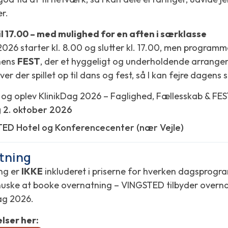
er.
il 17.00 – med mulighed for en aften i særklasse
2026 starter kl. 8.00 og slutter kl. 17.00, men programm
enens
FEST
, der et hyggeligt og underholdende arrang
ver der spillet op til dans og fest, så I kan fejre dage
r og oplev KlinikDag 2026 – Faglighed, Fællesskab & FE
 2. oktober 2026
ED Hotel og Konferencecenter (nær Vejle)
tning
ng er
IKKE
inkluderet i priserne for hverken dagsprogr
v huske at booke overnatning – VINGSTED tilbyder overna
Dag 2026.
lser her: