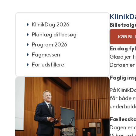
Klinik
KlinikDag 2026
Billetsalg
Planlæg dit besøg
KØB BIL
Program 2026
En dag fy
Fagmessen
Glæd jer t
For udstillere
Datoen er
Faglig ins
På KlinikD
får både n
underhold
Fællesska
Dagen er d
Vi har sat 