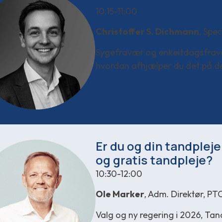
10:15-11:00
Christoffer S. Dichmann
, Spec
Sygefravær og enkeltdagsfravær
hvordan afhjælper du det på d
Er du og din tandpleje
og gratis tandpleje?
10:30-12:00
Ole Marker
, Adm. Direktør, PT
Valg og ny regering i 2026, T