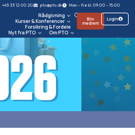
+45 33 12 00 20
pto@pto.dk
Man - fre kl. 09:00 - 15:00
Rådgivning
Bliv
Login
Kurser & Konferencer
medlem
Forsikring & Fordele
Nyt fra PTO
Om PTO