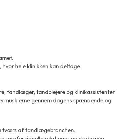
eamet.
, hvor hele klinikken kan deltage.
re, tandlæger, tandplejere og klinikassistenter
 lattermusklerne gennem dagens spændende og
 på tværs af tandlægebranchen.
jeres professionelle relationer og skabe nye