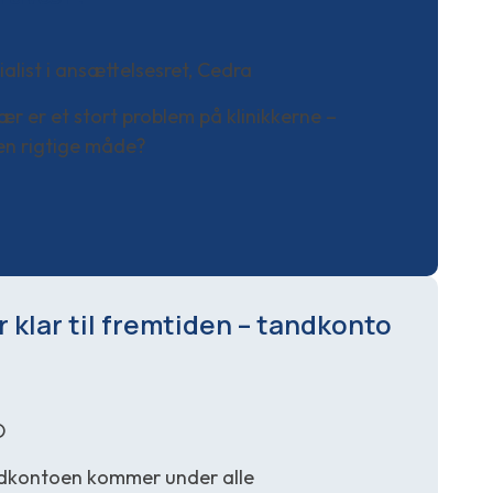
ialist i ansættelsesret, Cedra
 er et stort problem på klinikkerne –
en rigtige måde?
r klar til fremtiden – tandkonto
O
andkontoen kommer under alle