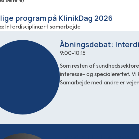
lige program på KlinikDag 2026
: Interdisciplinært samarbejde
Åbningsdebat: Interd
9:00-10:15
Som resten af sundhedssektoren
interesse- og specialerettet. Vi k
Samarbejde med andre er vejen 
Har din klinik et sygt