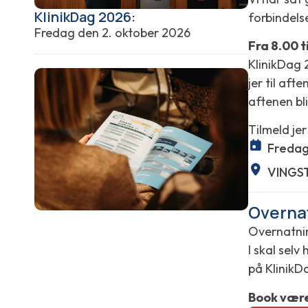
KlinikDag 2026:
forbindels
Fredag den 2. oktober 2026
Fra 8.00 t
KlinikDag 
jer til aft
aftenen bli
Tilmeld je
Fredag
VINGST
Overna
Overnatni
I skal sel
på Klinik
Book være